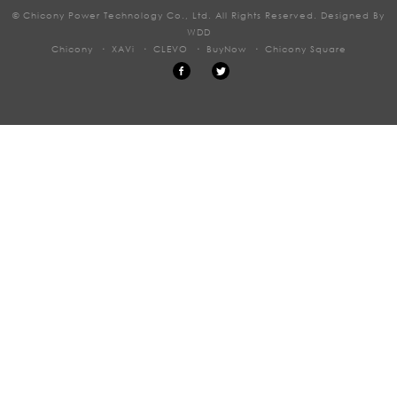
© Chicony Power Technology Co., Ltd. All Rights Reserved. Designed By
WDD
Chicony
XAVi
CLEVO
BuyNow
Chicony Square